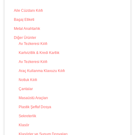
Aile Cüzdanı Kılıfı
Bagaj Etiketi
Metal Anahtarlık
Diğer Ürünler
Av Tezkeresi Kılıfı
Kartvizitlik & Kredi Kartlık
Av Tezkeresi Kılıfı
Araç Kullanma Klavuzu Kılıfı
Notluk Kılıfı
Çantalar
Masaüstü Araçları
Plastik Şeffaf Dosya
Sekreterlik
Klasör
Klasörler ve Sunum Dosyaları