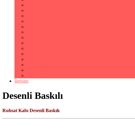
Av Tezkeresi Kılıfı
Araç Kullanma Klavuzu Kılıfı
Notluk Kılıfı
Çantalar
Masaüstü Araçları
Plastik Şeffaf Dosya
Sekreterlik
Klasör
Klasörler ve Sunum Dosyaları
Poliçe Kabı
Pvc Şeffaf Ürünler
Çalışma Ruhsat Kabı
Kıbrıs Ruhsat Kabı
Uyarı Etiketi
İletişim
Desenli Baskılı
Ruhsat Kabı Desenli Baskılı