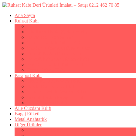
Ana Sayfa
Ruhsat Kabı
Lüx Suni Deri Ruhsat Kabı
Filo Ruhsat Kabı (Çok Amaçlı)
Hakiki Deri Ruhsat Kabı
Standart Baskılı Ruhsat Kabı
Standart Kabartmalı Ruhsat Kabı
Desenli Baskılı Ruhsat Kabı
Desenli Kabartmalı Ruhsat Kabı
Pvc Ofset Baskılı Ruhsat Kabı
Çıtçıtlı Ruhsat Kabı
Pasaport Kabı
Lüx Suni Deri Pasaport Kılıfı
Hakiki Deri Pasaport Kılıfı
Standart Baskılı Pasaport Kılıfı
Desenli Baskılı Pasaport Kılıfı
Şeffaf Pasaport Kılıfı
Aile Cüzdanı Kılıfı
Bagaj Etiketi
Metal Anahtarlık
Diğer Ürünler
Av Tezkeresi Kılıfı
Kartvizitlik & Kredi Kartlık