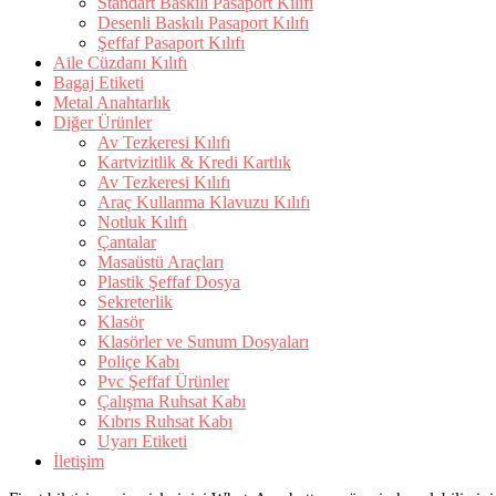
Standart Baskılı Pasaport Kılıfı
Desenli Baskılı Pasaport Kılıfı
Şeffaf Pasaport Kılıfı
Aile Cüzdanı Kılıfı
Bagaj Etiketi
Metal Anahtarlık
Diğer Ürünler
Av Tezkeresi Kılıfı
Kartvizitlik & Kredi Kartlık
Av Tezkeresi Kılıfı
Araç Kullanma Klavuzu Kılıfı
Notluk Kılıfı
Çantalar
Masaüstü Araçları
Plastik Şeffaf Dosya
Sekreterlik
Klasör
Klasörler ve Sunum Dosyaları
Poliçe Kabı
Pvc Şeffaf Ürünler
Çalışma Ruhsat Kabı
Kıbrıs Ruhsat Kabı
Uyarı Etiketi
İletişim