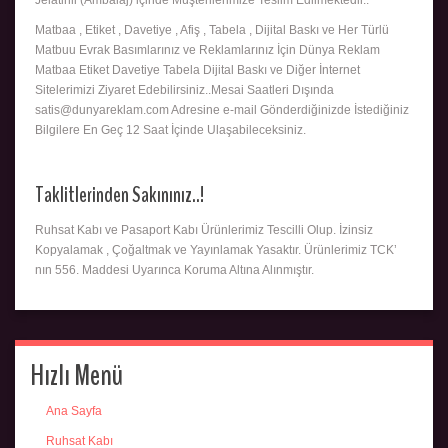
Matbaa , Etiket , Davetiye , Afiş , Tabela , Dijital Baskı ve Her Türlü
Matbuu Evrak Basımlarınız ve Reklamlarınız İçin Dünya Reklam
Matbaa Etiket Davetiye Tabela Dijital Baskı ve Diğer İnternet
Sitelerimizi Ziyaret Edebilirsiniz..Mesai Saatleri Dışında
satis@dunyareklam.com Adresine e-mail Gönderdiğinizde İstediğiniz
Bilgilere En Geç 12 Saat İçinde Ulaşabileceksiniz.
Taklitlerinden Sakınınız..!
Ruhsat Kabı ve Pasaport Kabı Ürünlerimiz Tescilli Olup. İzinsiz
Kopyalamak , Çoğaltmak ve Yayınlamak Yasaktır. Ürünlerimiz TCK’
nın 556. Maddesi Uyarınca Koruma Altına Alınmıştır.
Hızlı Menü
Ana Sayfa
Ruhsat Kabı