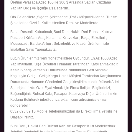
Üretimi Piyasada Adeti 100 ile 300 $ Arasında Satılan Cüzdana
Yapılan Dikiş ve İşçiliğe Eş Değerdir…
Oto Galericilere ,Sigorta Şirketlerine ,Trafik Müşavirliklerine ,Turizm
Şirketlerine Özel 1. Kalite İstenilen Renk ve Modellerde…
Biala, Desenli, Kabartmalı, Suni Deri, Hakiki Deri Ruhsat Kabı ve
Pasaport Kılıfları, Araç Kullanma Kılavuzları, Bagaj Etiketleri ,
Mousepad , Bardak Altlığı , Sekreterlik ve Klasör Ürünlerimizle
İmalattan Satış Yapmaktayız…
Bütün Ürünlerimiz Yeni Yönetmeliklere Uygundur. En Az 1000 Adet
Yapılmaktadır. Klişe Ücretleri Firmamız Tarafından Karşılanmaktadır.
Kesin Sipariş Vermeniz Durumunda Numunuler Geri Alınmak
Koşuluyla Gidiş – Geliş Kargo Ücreti Müşteri Tarafından Karşılanması
Durumunda Numune Gönderimi Gerçekleştirilmektedir. Yüksek Adetli
Siparişlerinizde Özel Fiyat Almak İçin Firma İletişim Bilgilerinizi,
Beğendiğiniz Ruhsat Kabı, Pasaport Kabı veya Diğer Ürünlerimizin
Kodunu Belirterek info@dunyareklam.com adresimize e-mail
gönderebilir,
0532 693 89 15 Mobile Telefonumuzdan da Direkt Firma Yetkilisine
Ulaşabilirsiniz.
Suni Deri , Hakiki Deri Ruhsat Kabı ve Pasaport Kılıfı Modellerimiz
Jelatinli (Ambalaj) içinde Müşterilerimize Teslim Edilmektedir..