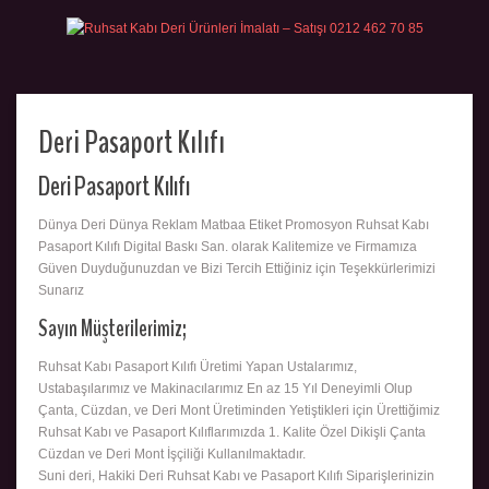
Deri Pasaport Kılıfı
Deri Pasaport Kılıfı
Dünya Deri Dünya Reklam Matbaa Etiket Promosyon Ruhsat Kabı
Pasaport Kılıfı Digital Baskı San. olarak Kalitemize ve Firmamıza
Güven Duyduğunuzdan ve Bizi Tercih Ettiğiniz için Teşekkürlerimizi
Sunarız
Sayın Müşterilerimiz;
Ruhsat Kabı Pasaport Kılıfı Üretimi Yapan Ustalarımız,
Ustabaşılarımız ve Makinacılarımız En az 15 Yıl Deneyimli Olup
Çanta, Cüzdan, ve Deri Mont Üretiminden Yetiştikleri için Ürettiğimiz
Ruhsat Kabı ve Pasaport Kılıflarımızda 1. Kalite Özel Dikişli Çanta
Cüzdan ve Deri Mont İşçiliği Kullanılmaktadır.
Suni deri, Hakiki Deri Ruhsat Kabı ve Pasaport Kılıfı Siparişlerinizin