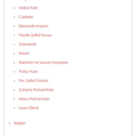
Notluk Kılıfı
Çantalar
Masaüstü Araçları
Plastik Şeffaf Dosya
Sekreterlik
Klasör
Klasörler ve Sunum Dosyaları
Poliçe Kabı
Pvc Şeffaf Ürünler
Çalışma Ruhsat Kabı
Kıbrıs Ruhsat Kabı
Uyarı Etiketi
İletişim