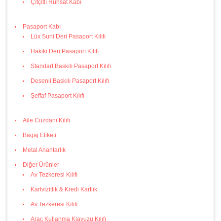
Çıtçıtlı Ruhsat Kabı
Pasaport Kabı
Lüx Suni Deri Pasaport Kılıfı
Hakiki Deri Pasaport Kılıfı
Standart Baskılı Pasaport Kılıfı
Desenli Baskılı Pasaport Kılıfı
Şeffaf Pasaport Kılıfı
Aile Cüzdanı Kılıfı
Bagaj Etiketi
Metal Anahtarlık
Diğer Ürünler
Av Tezkeresi Kılıfı
Kartvizitlik & Kredi Kartlık
Av Tezkeresi Kılıfı
Araç Kullanma Klavuzu Kılıfı