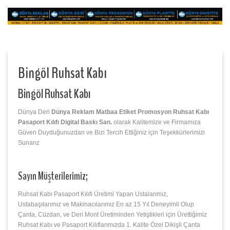
Bingöl Ruhsat Kabı
Bingöl Ruhsat Kabı
Dünya Deri
Dünya Reklam Matbaa Etiket Promosyon Ruhsat Kabı
Pasaport Kılıfı Digital Baskı San.
olarak Kalitemize ve Firmamıza
Güven Duyduğunuzdan ve Bizi Tercih Ettiğiniz için Teşekkürlerimizi
Sunarız
Sayın Müşterilerimiz;
Ruhsat Kabı Pasaport Kılıfı Üretimi Yapan Ustalarımız,
Ustabaşılarımız ve Makinacılarımız En az 15 Yıl Deneyimli Olup
Çanta, Cüzdan, ve Deri Mont Üretiminden Yetiştikleri için Ürettiğimiz
Ruhsat Kabı ve Pasaport Kılıflarımızda 1. Kalite Özel Dikişli Çanta