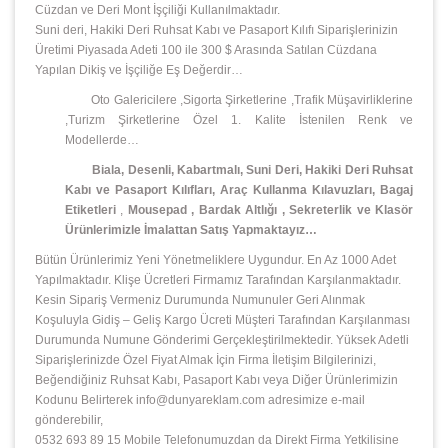
Cüzdan ve Deri Mont İşçiliği Kullanılmaktadır.
Suni deri, Hakiki Deri Ruhsat Kabı ve Pasaport Kılıfı Siparişlerinizin
Üretimi Piyasada Adeti 100 ile 300 $ Arasında Satılan Cüzdana
Yapılan Dikiş ve İşçiliğe Eş Değerdir…
Oto Galericilere ,Sigorta Şirketlerine ,Trafik Müşavirliklerine
,Turizm Şirketlerine Özel 1. Kalite İstenilen Renk ve
Modellerde…
Biala, Desenli, Kabartmalı, Suni Deri, Hakiki Deri Ruhsat
Kabı ve Pasaport Kılıfları, Araç Kullanma Kılavuzları, Bagaj
Etiketleri
,
Mousepad
,
Bardak Altlığı , Sekreterlik ve Klasör
Ürünlerimizle İmalattan Satış Yapmaktayız…
Bütün Ürünlerimiz Yeni Yönetmeliklere Uygundur. En Az 1000 Adet
Yapılmaktadır. Klişe Ücretleri Firmamız Tarafından Karşılanmaktadır.
Kesin Sipariş Vermeniz Durumunda Numunuler Geri Alınmak
Koşuluyla Gidiş – Geliş Kargo Ücreti Müşteri Tarafından Karşılanması
Durumunda Numune Gönderimi Gerçekleştirilmektedir. Yüksek Adetli
Siparişlerinizde Özel Fiyat Almak İçin Firma İletişim Bilgilerinizi,
Beğendiğiniz Ruhsat Kabı, Pasaport Kabı veya Diğer Ürünlerimizin
Kodunu Belirterek info@dunyareklam.com adresimize e-mail
gönderebilir,
0532 693 89 15 Mobile Telefonumuzdan da Direkt Firma Yetkilisine