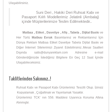
Ulaşabilirsiniz.
Suni Deri , Hakiki Deri Ruhsat Kabı ve
Pasaport Kılıfı Modellerimiz Jelatinli (Ambalaj)
içinde Müşterilerimize Teslim Edilmektedir..
Matbaa , Etiket , Davetiye , Afiş , Tabela , Dijital Baskı
ve
Her Türlü
Matbuu Evrak
Basımlarınız ve Reklamlarınız İçin
Dünya Reklam Matbaa Etiket Davetiye Tabela Dijital Baskı ve
Diğer İnternet Sitelerimizi Ziyaret Edebilirsiniz..Mesai Saatleri
Dışında satis@dunyareklam.com Adresine e-mail
Gönderdiğinizde İstediğiniz Bilgilere En Geç 12 Saat İçinde
Ulaşabileceksiniz.
Taklitlerinden Sakınınız..!
Ruhsat Kabı ve Pasaport Kabı Ürünlerimiz Tescilli Olup. İzinsiz
Kopyalamak , Çoğaltmak ve Yayınlamak Yasaktır.
Ürünlerimiz TCK’ nın 556. Maddesi Uyarınca Koruma Altına
Alınmıştır.