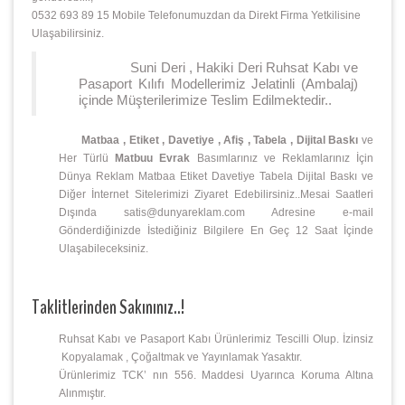
0532 693 89 15 Mobile Telefonumuzdan da Direkt Firma Yetkilisine
Ulaşabilirsiniz.
Suni Deri , Hakiki Deri Ruhsat Kabı ve
Pasaport Kılıfı Modellerimiz Jelatinli (Ambalaj)
içinde Müşterilerimize Teslim Edilmektedir..
Matbaa , Etiket , Davetiye , Afiş , Tabela , Dijital Baskı
ve
Her Türlü
Matbuu Evrak
Basımlarınız ve Reklamlarınız İçin
Dünya Reklam Matbaa Etiket Davetiye Tabela Dijital Baskı ve
Diğer İnternet Sitelerimizi Ziyaret Edebilirsiniz..Mesai Saatleri
Dışında satis@dunyareklam.com Adresine e-mail
Gönderdiğinizde İstediğiniz Bilgilere En Geç 12 Saat İçinde
Ulaşabileceksiniz.
Taklitlerinden Sakınınız..!
Ruhsat Kabı ve Pasaport Kabı Ürünlerimiz Tescilli Olup. İzinsiz
Kopyalamak , Çoğaltmak ve Yayınlamak Yasaktır.
Ürünlerimiz TCK’ nın 556. Maddesi Uyarınca Koruma Altına
Alınmıştır.