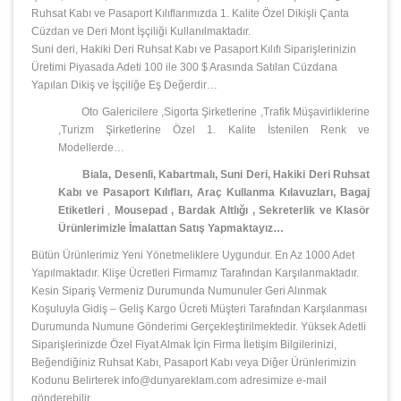
Ruhsat Kabı ve Pasaport Kılıflarımızda 1. Kalite Özel Dikişli Çanta
Cüzdan ve Deri Mont İşçiliği Kullanılmaktadır.
Suni deri, Hakiki Deri Ruhsat Kabı ve Pasaport Kılıfı Siparişlerinizin
Üretimi Piyasada Adeti 100 ile 300 $ Arasında Satılan Cüzdana
Yapılan Dikiş ve İşçiliğe Eş Değerdir…
Oto Galericilere ,Sigorta Şirketlerine ,Trafik Müşavirliklerine
,Turizm Şirketlerine Özel 1. Kalite İstenilen Renk ve
Modellerde…
Biala, Desenli, Kabartmalı, Suni Deri, Hakiki Deri Ruhsat
Kabı ve Pasaport Kılıfları, Araç Kullanma Kılavuzları, Bagaj
Etiketleri
,
Mousepad
,
Bardak Altlığı , Sekreterlik ve Klasör
Ürünlerimizle İmalattan Satış Yapmaktayız…
Bütün Ürünlerimiz Yeni Yönetmeliklere Uygundur. En Az 1000 Adet
Yapılmaktadır. Klişe Ücretleri Firmamız Tarafından Karşılanmaktadır.
Kesin Sipariş Vermeniz Durumunda Numunuler Geri Alınmak
Koşuluyla Gidiş – Geliş Kargo Ücreti Müşteri Tarafından Karşılanması
Durumunda Numune Gönderimi Gerçekleştirilmektedir. Yüksek Adetli
Siparişlerinizde Özel Fiyat Almak İçin Firma İletişim Bilgilerinizi,
Beğendiğiniz Ruhsat Kabı, Pasaport Kabı veya Diğer Ürünlerimizin
Kodunu Belirterek info@dunyareklam.com adresimize e-mail
gönderebilir,