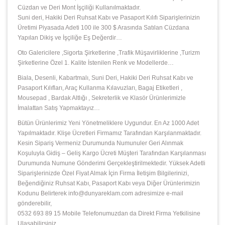
Cüzdan ve Deri Mont İşçiliği Kullanılmaktadır.
Suni deri, Hakiki Deri Ruhsat Kabı ve Pasaport Kılıfı Siparişlerinizin
Üretimi Piyasada Adeti 100 ile 300 $ Arasında Satılan Cüzdana
Yapılan Dikiş ve İşçiliğe Eş Değerdir…
Oto Galericilere ,Sigorta Şirketlerine ,Trafik Müşavirliklerine ,Turizm
Şirketlerine Özel 1. Kalite İstenilen Renk ve Modellerde…
Biala, Desenli, Kabartmalı, Suni Deri, Hakiki Deri Ruhsat Kabı ve
Pasaport Kılıfları, Araç Kullanma Kılavuzları, Bagaj Etiketleri ,
Mousepad , Bardak Altlığı , Sekreterlik ve Klasör Ürünlerimizle
İmalattan Satış Yapmaktayız…
Bütün Ürünlerimiz Yeni Yönetmeliklere Uygundur. En Az 1000 Adet
Yapılmaktadır. Klişe Ücretleri Firmamız Tarafından Karşılanmaktadır.
Kesin Sipariş Vermeniz Durumunda Numunuler Geri Alınmak
Koşuluyla Gidiş – Geliş Kargo Ücreti Müşteri Tarafından Karşılanması
Durumunda Numune Gönderimi Gerçekleştirilmektedir. Yüksek Adetli
Siparişlerinizde Özel Fiyat Almak İçin Firma İletişim Bilgilerinizi,
Beğendiğiniz Ruhsat Kabı, Pasaport Kabı veya Diğer Ürünlerimizin
Kodunu Belirterek info@dunyareklam.com adresimize e-mail
gönderebilir,
0532 693 89 15 Mobile Telefonumuzdan da Direkt Firma Yetkilisine
Ulaşabilirsiniz.