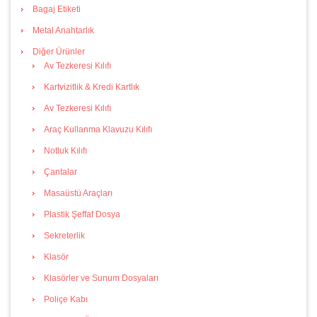
Bagaj Etiketi
Metal Anahtarlık
Diğer Ürünler
Av Tezkeresi Kılıfı
Kartvizitlik & Kredi Kartlık
Av Tezkeresi Kılıfı
Araç Kullanma Klavuzu Kılıfı
Notluk Kılıfı
Çantalar
Masaüstü Araçları
Plastik Şeffaf Dosya
Sekreterlik
Klasör
Klasörler ve Sunum Dosyaları
Poliçe Kabı